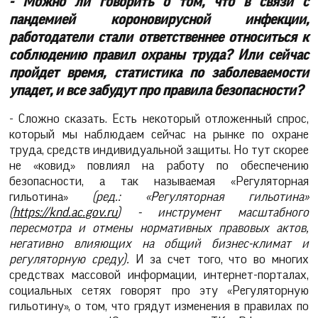
- Можно ли говорить о том, что в связи с
пандемией короновирусной инфекции,
работодатели стали ответственнее относиться к
соблюдению правил охраны труда? Или сейчас
пройдет время, статистика по заболеваемости
упадет, и все забудут про правила безопасности?
- Сложно сказать. Есть некоторый отложенный спрос,
который мы наблюдаем сейчас на рынке по охране
труда, средств индивидуальной защиты. Но тут скорее
не «ковид» повлиял на работу по обеспечению
безопасности, а так называемая «Регуляторная
гильотина»
(ред.: «Регуляторная гильотина»
(
https://knd.ac.gov.ru
) - инструмент масштабного
пересмотра и отмены нормативных правовых актов,
негативно влияющих на общий бизнес-климат и
регуляторную среду).
И за счет того, что во многих
средствах массовой информации, интернет-порталах,
социальных сетях говорят про эту «Регуляторную
гильотину», о том, что грядут изменения в правилах по