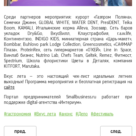
Среди партнеров мероприятия: курорт «Газпром Поляна»,
Семечки Джинн, GLOBAL WHITE, WATER DENT, PresiDENT, Teika
Boom, KAMALI, Итальянские корма Alleva, Зоозавр, Сеть баров
укладок Dry&Go, ВкусВилл, Клаустрафобия, r.a.w.life,
Континентзоо, INDIGO KIDS, миниатюрная страна «Царь-макет»,
Bombbar, Buhlovo park Lodge Collection, Greencosmetics, «САФМАР
Плаза», ProteinRex, сеть гипермаркетов «О’КЕЙ», Line in Space,
Винлаб бизнес, Nutrino Lab, Chefs Team, Geltek, Remez, Фитмост,
Spectrium, Школа флористики Цветы в Деталях, компания
KITFORT, Marutaka.
Вкус лета — это настоящий чек-лист идеальных летних
выходных! Программа мероприятия и бесплатная регистрация на
сайте
Портал предпринимателей Smallbusiness.ru работает при
поддержке digital-агентства «Интериум».
#гастрономия
#Вкус_лета
#анонс
#Депо
#фестиваль