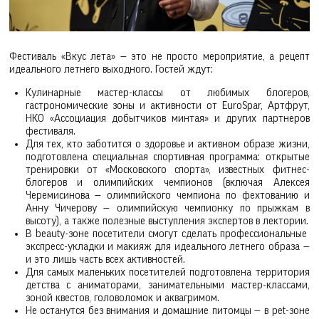
Фестиваль «Вкус лета» — это не просто мероприятие, а рецепт
идеального летнего выходного. Гостей ждут:
Кулинарные мастер-классы от любимых блогеров,
гастрономические зоны и активности от EuroSpar, Артфрут,
НКО «Ассоциация добытчиков минтая» и других партнеров
фестиваля.
Для тех, кто заботится о здоровье и активном образе жизни,
подготовлена специальная спортивная программа: открытые
тренировки от «Московского спорта», известных фитнес-
блогеров и олимпийских чемпионов (включая Алексея
Черемисинова — олимпийского чемпиона по фехтованию и
Анну Чичерову — олимпийскую чемпионку по прыжкам в
высоту), а также полезные выступления экспертов в лектории.
В beauty-зоне посетители смогут сделать профессиональные
экспресс-укладки и макияж для идеального летнего образа —
и это лишь часть всех активностей.
Для самых маленьких посетителей подготовлена территория
детства с аниматорами, занимательными мастер-классами,
зоной квестов, головоломок и аквагримом.
Не останутся без внимания и домашние питомцы — в pet-зоне