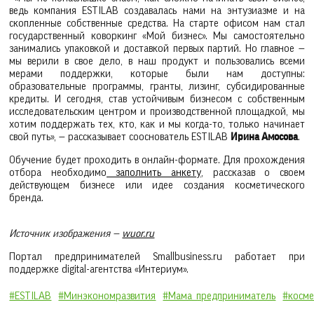
ведь компания ESTILAB создавалась нами на энтузиазме и на
скопленные собственные средства. На старте офисом нам стал
государственный коворкинг «Мой бизнес». Мы самостоятельно
занимались упаковкой и доставкой первых партий. Но главное —
мы верили в свое дело, в наш продукт и пользовались всеми
мерами поддержки, которые были нам доступны:
образовательные программы, гранты, лизинг, субсидированные
кредиты. И сегодня, став устойчивым бизнесом с собственным
исследовательским центром и производственной площадкой, мы
хотим поддержать тех, кто, как и мы когда-то, только начинает
свой путь», — рассказывает сооснователь ESTILAB
Ирина Амосова
.
Обучение будет проходить в онлайн-формате. Для прохождения
отбора необходимо
заполнить анкету
, рассказав о своем
действующем бизнесе или идее создания косметического
бренда.
Источник изображения —
wuor.ru
Портал предпринимателей Smallbusiness.ru работает при
поддержке digital-агентства «Интериум».
#ESTILAB
#Минэкономразвития
#Мама_предприниматель
#косме