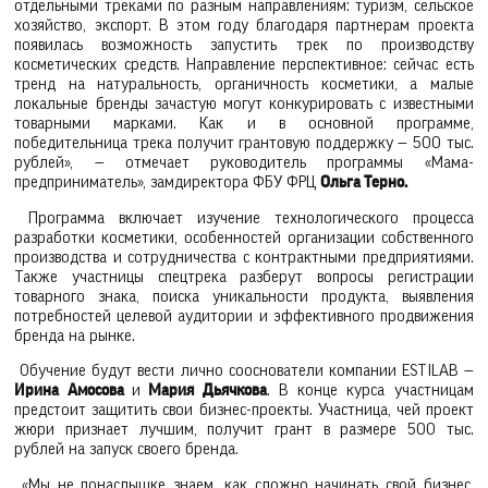
отдельными треками по разным направлениям: туризм, сельское
хозяйство, экспорт. В этом году благодаря партнерам проекта
появилась возможность запустить трек по производству
косметических средств. Направление перспективное: сейчас есть
тренд на натуральность, органичность косметики, а малые
локальные бренды зачастую могут конкурировать с известными
товарными марками. Как и в основной программе,
победительница трека получит грантовую поддержку — 500 тыс.
рублей», — отмечает руководитель программы «Мама-
предприниматель», замдиректора ФБУ ФРЦ
Ольга Терно.
Программа включает изучение технологического процесса
разработки косметики, особенностей организации собственного
производства и сотрудничества с контрактными предприятиями.
Также участницы спецтрека разберут вопросы регистрации
товарного знака, поиска уникальности продукта, выявления
потребностей целевой аудитории и эффективного продвижения
бренда на рынке.
Обучение будут вести лично сооснователи компании ESTILAB —
Ирина Амосова
и
Мария Дьячкова
. В конце курса участницам
предстоит защитить свои бизнес-проекты. Участница, чей проект
жюри признает лучшим, получит грант в размере 500 тыс.
рублей на запуск своего бренда.
«Мы не понаслышке знаем, как сложно начинать свой бизнес,