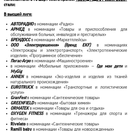
стали:
В высшей лиге:
АВТОРАДИО
в номинации «Радио»
АРМЕД
в номинации «Товары и приспособления для
обслуживания больных, инвалидов и престарелых»
БРЕНДОСС
в номинации «Маркетплейсы»
ООО «Электрорешения» (бренд EKF)
в номинациях
«Электрокары и электротранспорт», «Электротехнические
изделия», «Программное обеспечение»
Пегас-Агро
в номинации «Машиностроение»
в номинации «Мобильные приложения» —
Где мои дети
и
MyGig
ANNEN
в номинации «Эко-изделия и изделия из тканей
натурального происхождения»
EUROTRUCK
в номинации «Транспортные и логистические
услуги»
GranFest
в номинации «Сантехнические товары»
GREENFIELD
в номинации «Бытовая химия»
ORMATEK
в номинации «Товары для сна и отдыха»
OXYGEN FITNESS
в номинации «Тренажеры для спорта и
фитнеса»
Rivelato
в номинации «Сантехнические товары»
Ramili baby
в номинации «Товары для новорожденных»