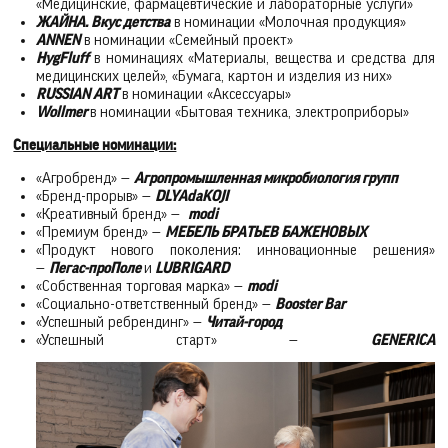
«Медицинские, фармацевтические и лабораторные услуги»
ЖАЙНА. Вкус детства
в номинации «Молочная продукция»
ANNEN
в номинации «Семейный проект»
HygFluff
в номинациях «Материалы, вещества и средства для
медицинских целей», «Бумага, картон и изделия из них»
RUSSIAN ART
в номинации «Аксессуары»
Wollmer
в номинации «Бытовая техника, электроприборы»
Специальные номинации:
«Агробренд» —
Агропромышленная микробиология групп
«Бренд-прорыв» —
DLYAdaKOJI
«Креативный бренд» —
modi
«Премиум бренд» —
МЕБЕЛЬ БРАТЬЕВ БАЖЕНОВЫХ
«Продукт нового поколения: инновационные решения»
—
Пегас-проПоле
и
LUBRIGARD
«Собственная торговая марка» —
modi
«Социально-ответственный бренд» —
Booster Bar
«Успешный ребрендинг» —
Читай-город
«Успешный старт» —
GENERICA