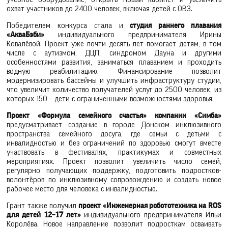
охват участников до 2400 человек, включая детей с ОВЗ.
Победителем конкурса стала и
студия раннего плавания
«АкваБэби»
индивидуального предпринимателя Ирины
Ковалёвой. Проект уже почти десять лет помогает детям, в том
числе с аутизмом, ДЦП, синдромом Дауна и другими
особенностями развития, заниматься плаванием и проходить
водную реабилитацию. Финансирование позволит
модернизировать бассейны и улучшить инфраструктуру студии,
что увеличит количество получателей услуг до 2500 человек, из
которых 150 – дети с ограниченными возможностями здоровья.
Проект «Формула семейного счастья» компании «Симба»
предусматривает создание в городе Донском инклюзивного
пространства семейного досуга, где семьи с детьми с
инвалидностью и без ограничений по здоровью смогут вместе
участвовать в фестивалях, практикумах и совместных
мероприятиях. Проект позволит увеличить число семей,
регулярно получающих поддержку, подготовить подростков-
волонтёров по инклюзивному сопровождению и создать новое
рабочее место для человека с инвалидностью.
Грант также получил
проект «Инженерная робототехника на ROS
для детей 12–17 лет»
индивидуального предпринимателя Ильи
Королёва. Новое направление позволит подросткам осваивать