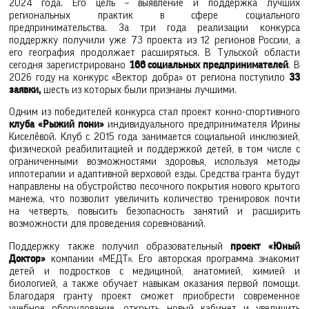
2024 года. Его цель – выявление и поддержка лучших
региональных практик в сфере социального
предпринимательства. За три года реализации конкурса
поддержку получили уже 73 проекта из 12 регионов России, а
его география продолжает расширяться. В Тульской области
сегодня зарегистрировано
166 социальных предпринимателей
. В
2026 году на конкурс «Вектор добра» от региона поступило
33
заявки,
шесть из которых были признаны лучшими.
Одним из победителей конкурса стал проект конно-спортивного
клуба «Рыжий пони»
индивидуального предпринимателя Ирины
Киселёвой. Клуб с 2015 года занимается социальной инклюзией,
физической реабилитацией и поддержкой детей, в том числе с
ограниченными возможностями здоровья, используя методы
иппотерапии и адаптивной верховой езды. Средства гранта будут
направлены на обустройство песочного покрытия нового крытого
манежа, что позволит увеличить количество тренировок почти
на четверть, повысить безопасность занятий и расширить
возможности для проведения соревнований.
Поддержку также получил образовательный
проект «Юный
Доктор»
компании «МЕДТ». Его авторская программа знакомит
детей и подростков с медициной, анатомией, химией и
биологией, а также обучает навыкам оказания первой помощи.
Благодаря гранту проект сможет приобрести современное
учебное оборудование, открыть новый кабинет и увеличить