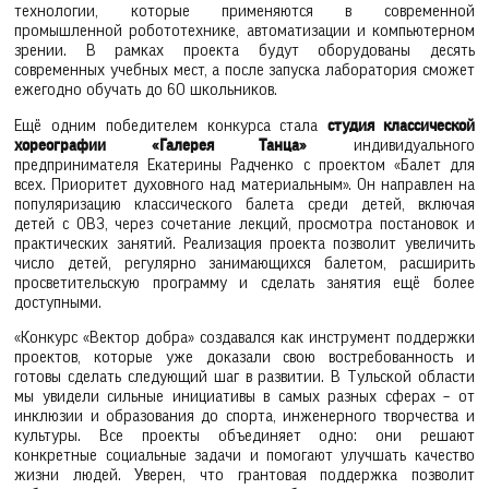
технологии, которые применяются в современной
промышленной робототехнике, автоматизации и компьютерном
зрении. В рамках проекта будут оборудованы десять
современных учебных мест, а после запуска лаборатория сможет
ежегодно обучать до 60 школьников.
Ещё одним победителем конкурса стала
студия классической
хореографии «Галерея Танца»
индивидуального
предпринимателя Екатерины Радченко с проектом «Балет для
всех. Приоритет духовного над материальным». Он направлен на
популяризацию классического балета среди детей, включая
детей с ОВЗ, через сочетание лекций, просмотра постановок и
практических занятий. Реализация проекта позволит увеличить
число детей, регулярно занимающихся балетом, расширить
просветительскую программу и сделать занятия ещё более
доступными.
«Конкурс «Вектор добра» создавался как инструмент поддержки
проектов, которые уже доказали свою востребованность и
готовы сделать следующий шаг в развитии. В Тульской области
мы увидели сильные инициативы в самых разных сферах – от
инклюзии и образования до спорта, инженерного творчества и
культуры. Все проекты объединяет одно: они решают
конкретные социальные задачи и помогают улучшать качество
жизни людей. Уверен, что грантовая поддержка позволит