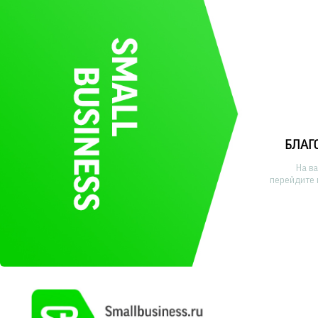
БЛАГ
На в
перейдите 