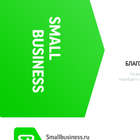
БЛАГ
На в
перейдите 