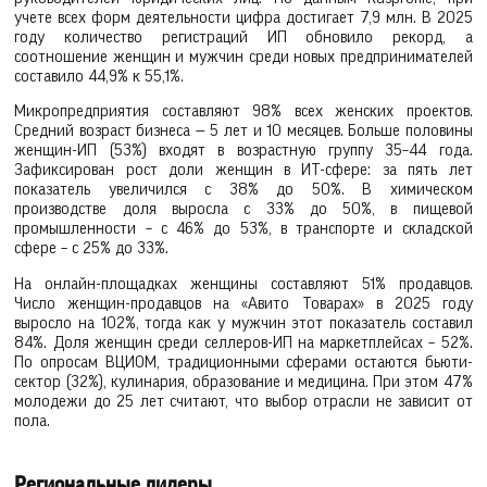
учете всех форм деятельности цифра достигает 7,9 млн. В 2025
году количество регистраций ИП обновило рекорд, а
соотношение женщин и мужчин среди новых предпринимателей
составило 44,9% к 55,1%.
Микропредприятия составляют 98% всех женских проектов.
Средний возраст бизнеса — 5 лет и 10 месяцев. Больше половины
женщин-ИП (53%) входят в возрастную группу 35–44 года.
Зафиксирован рост доли женщин в ИТ-сфере: за пять лет
показатель увеличился с 38% до 50%. В химическом
производстве доля выросла с 33% до 50%, в пищевой
промышленности – с 46% до 53%, в транспорте и складской
сфере – с 25% до 33%.
На онлайн-площадках женщины составляют 51% продавцов.
Число женщин-продавцов на «Авито Товарах» в 2025 году
выросло на 102%, тогда как у мужчин этот показатель составил
84%. Доля женщин среди селлеров-ИП на маркетплейсах – 52%.
По опросам ВЦИОМ, традиционными сферами остаются бьюти-
сектор (32%), кулинария, образование и медицина. При этом 47%
молодежи до 25 лет считают, что выбор отрасли не зависит от
пола.
Региональные лидеры