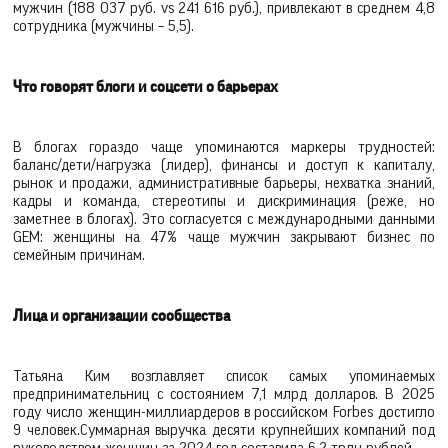
мужчин (188 037 руб. vs 241 616 руб.), привлекают в среднем 4,8
сотрудника (мужчины – 5,5).
Что говорят блоги и соцсети о барьерах
В блогах гораздо чаще упоминаются маркеры трудностей:
баланс/дети/нагрузка (лидер), финансы и доступ к капиталу,
рынок и продажи, административные барьеры, нехватка знаний,
кадры и команда, стереотипы и дискриминация (реже, но
заметнее в блогах). Это согласуется с международными данными
GEM: женщины на 47% чаще мужчин закрывают бизнес по
семейным причинам.
Лица и организации сообщества
Татьяна Ким возглавляет список самых упоминаемых
предпринимательниц с состоянием 7,1 млрд долларов. В 2025
году число женщин-миллиардеров в российском Forbes достигло
9 человек.Суммарная выручка десяти крупнейших компаний под