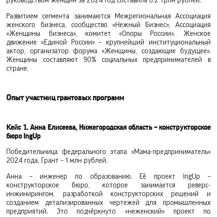
руководством женщин за 2024 год составила 6,2 трлн рублей.
Развитием сегмента занимаются Межрегиональная Ассоциация
женского бизнеса, сообщество «Нежный Бизнес», Ассоциация
«Женщины бизнеса», комитет «Опоры России». Женское
движение «Единой России» – крупнейший институциональный
актор, организатор форума «Женщины, создающие будущее».
Женщины составляют 90% социальных предпринимателей в
стране.
Опыт участниц грантовых программ
Кейс 1. Анна Елисеева, Нижегородская область – конструкторское
бюро IngUp
Победительница федерального этапа «Мама-предприниматель»
2024 года. Грант – 1 млн рублей.
Анна – инженер по образованию. Её проект IngUp –
конструкторское бюро, которое занимается реверс-
инжинирингом, разработкой конструкторских решений и
созданием детализированных чертежей для промышленных
предприятий. Это подчёркнуто «неженский» проект по