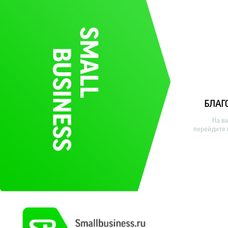
БЛАГ
На в
перейдите 