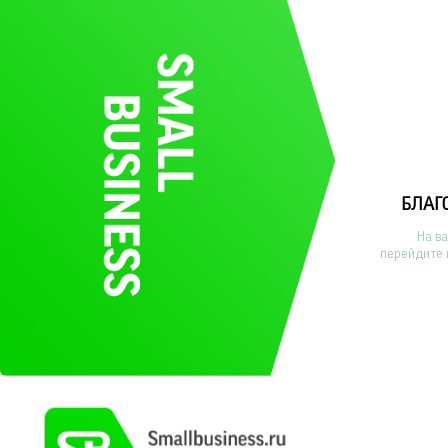
БЛАГ
На в
перейдите 