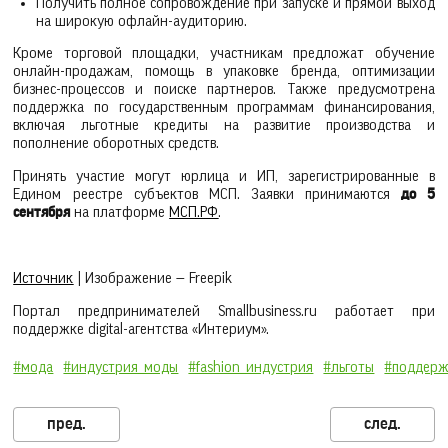
Получить полное сопровождение при запуске и прямой выход
на широкую офлайн-аудиторию.
Кроме торговой площадки, участникам предложат обучение
онлайн-продажам, помощь в упаковке бренда, оптимизации
бизнес-процессов и поиске партнеров. Также предусмотрена
поддержка по государственным программам финансирования,
включая льготные кредиты на развитие производства и
пополнение оборотных средств.
Принять участие могут юрлица и ИП, зарегистрированные в
Едином реестре субъектов МСП. Заявки принимаются
до 5
сентября
на платформе
МСП.РФ
.
Источник
| Изображение — Freepik
Портал предпринимателей Smallbusiness.ru работает при
поддержке digital-агентства «Интериум».
#мода
#индустрия_моды
#fashion_индустрия
#льготы
#поддерж