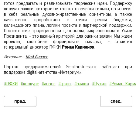
готов предлагать и реализовывать творческие идеи. Поддержку
получат заявки, которые не только творчески сильны, но и несут
в себе реальные духовно-нравственные ориентиры, а также
качественно проработаны с точки зрения бюджета,
календарного плана, логики проекта и партнерской поддержки.
Соответствие традиционным ценностям, закрепленным в Указе
Президента, – это важный критерий для оценки заявки. Мы ждем
проекты, способные формировать смыслы», – отметил
генеральный директор ПФКИ
Роман Карманов
.
Источник
—
Мой бизнес
Портал предпринимателей Smallbusiness.ru работает при
поддержке digital-агентства «Интериум».
#ПФКИ
#конкурс
#анонс
#грант
#заявка
#Путин
#Роман_Карм