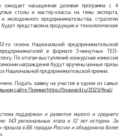
в ожидает насыщенная деловая программа с 4
углые столы и мастер-классы на темы экспорта,
 и молодежного предпринимательства, стратегии
не будет представлена продукция и технологические
2-го сезона Национальной предпринимательской
х предпринимателей в формате 3-минутных TED-
спеху. По итогам выступлений конкурсная комиссия
еремонии награждения будут вручены ценные призы
вол Национальной предпринимательской премии.
ичено. Подать заявку на участие в одном из самых
льном сайте Премии:
https://bsaward.ru/2023/final/
.
истема поддержки и развития малого и среднего
е: 143 региональных этапа и 12 лет истории. За
» прошла в 66 городах России и объединила более
и.