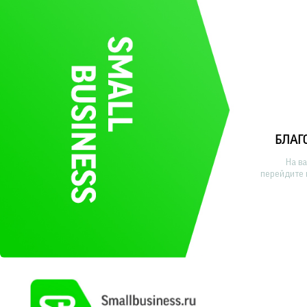
БЛАГ
На в
перейдите 