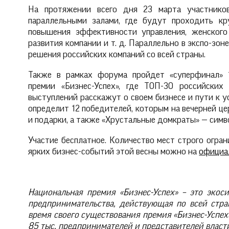
На протяжении всего дня 23 марта участнико
параллельными залами, где будут проходить кр
повышения эффективности управления, женского
развития компании и т. д. Параллельно в экспо-зо
решения российских компаний со всей страны.
Также в рамках форума пройдет «суперфинал» 1
премии «Бизнес-Успех», где ТОП-30 российски
выступлений расскажут о своем бизнесе и пути к у
определит 12 победителей, которым на вечерней ц
и подарки, а также «Хрустальные домкраты» — сим
Участие бесплатное. Количество мест строго огран
ярких бизнес-событий этой весны можно на
официа
Национальная премия «Бизнес-Успех» – это экос
предпринимательства, действующая по всей стран
время своего существования премия «Бизнес-Успех
85 тыс. предпринимателей и представителей власт