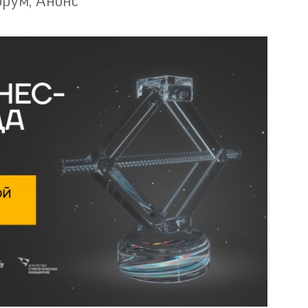
орум
,
Анонс