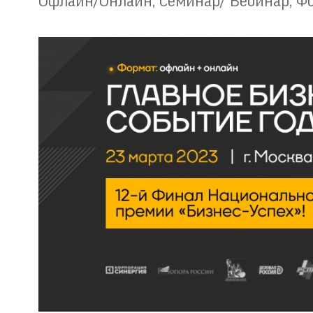
Офлайн/Онлайн
,
Семинар/ Вебинар
,
Ф