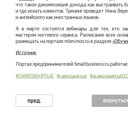
что такое декомпозиция дохода, как выстраивать б
и где искать клиентов. Тренинг проведет Нина Вер
и английского как иностранных языков.
А в марте состоятся вебинары для тех, кто за
мастером ногтевого сервиса. Расписание всех онл
размещать на портале mbm.mos.ru
в разделе
«Обуче
Источник
Портал предпринимателей Smallbusiness.ru работает
#САМОЗАНЯТЫЕ
#самозанятые
#ясамозанятый3.
вернуться