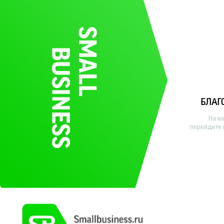
БЛАГ
На в
перейдите 