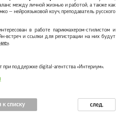
аланс между личной жизнью и работой, а также как
емко — нейроязыковой коуч, преподаватель русского
интересован в работе парикмахером-стилистом и
айн-встреч и ссылки для регистрации на них будут
ние»
.
 при поддержке digital-агентства «Интериум».
0
 к списку