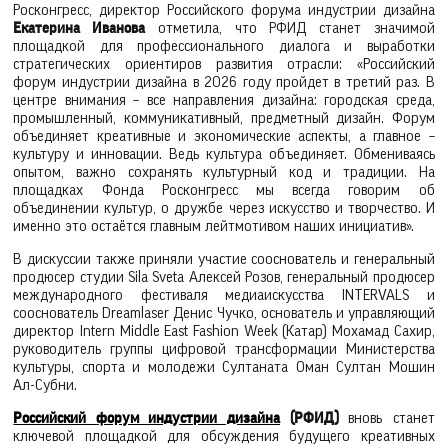
Росконгресс, директор Российского форума индустрии дизайна
Екатерина Иванова
отметила, что РФИД станет значимой
площадкой для профессионального диалога и выработки
стратегических ориентиров развития отрасли: «Российский
форум индустрии дизайна в 2026 году пройдет в третий раз. В
центре внимания – все направления дизайна: городская среда,
промышленный, коммуникативный, предметный дизайн. Форум
объединяет креативные и экономические аспекты, а главное –
культуру и инновации. Ведь культура объединяет. Обмениваясь
опытом, важно сохранять культурный код и традиции. На
площадках Фонда Росконгресс мы всегда говорим об
объединении культур, о дружбе через искусство и творчество. И
именно это остаётся главным лейтмотивом наших инициатив».
В дискуссии также приняли участие сооснователь и генеральный
продюсер студии Sila Sveta Алексей Розов, генеральный продюсер
международного фестиваля медиаискусства INTERVALS и
сооснователь Dreamlaser Денис Чучко, основатель и управляющий
директор Intern Middle East Fashion Week (Катар) Мохамад Сахир,
руководитель группы цифровой трансформации Министерства
культуры, спорта и молодежи Султаната Оман Султан Мошин
Ал-Субни.
Российский форум индустрии дизайна
(РФИД)
вновь станет
ключевой площадкой для обсуждения будущего креативных