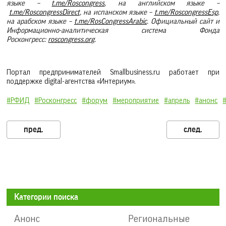
языке –
t.me/Roscongress
, на английском языке –
t.me/RoscongressDirect
, на испанском языке –
t.me/RoscongressEsp
,
на арабском языке –
t.me/RosCongressArabic
. Официальный сайт и
Информационно-аналитическая система Фонда
Росконгресс:
roscongress.org
.
Портал предпринимателей Smallbusiness.ru работает при
поддержке digital-агентства «Интериум».
#РФИД
#Росконгресс
#форум
#мероприятие
#апрель
#анонс
Категории поиска
Анонс
Региональные