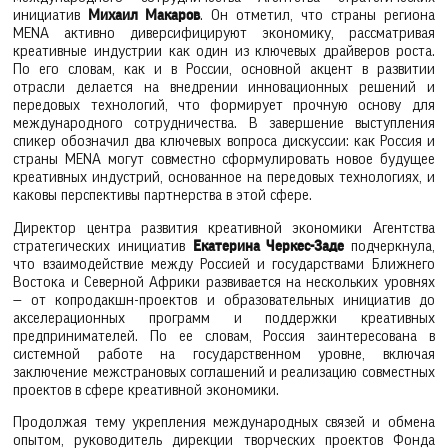
инициатив
Михаил Макаров
. Он отметил, что страны региона
MENA активно диверсифицируют экономику, рассматривая
креативные индустрии как один из ключевых драйверов роста.
По его словам, как и в России, основной акцент в развитии
отрасли делается на внедрении инновационных решений и
передовых технологий, что формирует прочную основу для
международного сотрудничества. В завершение выступления
спикер обозначил два ключевых вопроса дискуссии: как Россия и
страны MENA могут совместно сформулировать новое будущее
креативных индустрий, основанное на передовых технологиях, и
каковы перспективы партнерства в этой сфере.
Директор центра развития креативной экономики Агентства
стратегических инициатив
Екатерина Черкес-Заде
подчеркнула,
что взаимодействие между Россией и государствами Ближнего
Востока и Северной Африки развивается на нескольких уровнях
— от копродакшн-проектов и образовательных инициатив до
акселерационных программ и поддержки креативных
предпринимателей. По ее словам, Россия заинтересована в
системной работе на государственном уровне, включая
заключение межстрановых соглашений и реализацию совместных
проектов в сфере креативной экономики.
Продолжая тему укрепления международных связей и обмена
опытом, руководитель дирекции творческих проектов Фонда