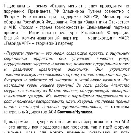
Национальная премия «Страну меняют люди» проводится по
поручению Президента РФ Владимира Путина совместно с
Фондом Росконгресс при поддержке ВЭБ.РФ, Министерства
обороны Российской Федерации, Фонда «Защитники Отечества»
и АНО «Россия – страна возможностей». Специальный партнер
премии — Министерство культуры Российской Федерации.
Главный коммуникационный партнер — медиахолдинг МАЕР.
«Таврида.АРТ» — творческий партнер.
«Лауреаты премии — это люди, создающие проекты с ощутимым
социальным эффектом: они улучшают качество услуг,
поддерживают здоровье и развитие, помогают предпринимателям
и развивают креативную экономику. Они укрепляют
технологическую независимость страны, готовят специалистов для
будущего и заботятся об экологии и устойчивом развитии. Это
настоящие герои нашего времени! За годы работы Агентство
создало экосистему из 10 млн человек, объединяющую экспертов
и активных граждан. Мы вместе с партнёрами поддерживали их
рост и помогали распространять идеи. Уверена, что первая премия
станет настоящей встречей единомышленников»
, — отметила
генеральный директор АСИ
Светлана Чупшева.
Цель премии — подчеркнуть значимость лидеров экосистемы АСИ
— это авторы как поддержанных проектов, так и идей форума
«Сильные идеи для нового времени», охватывающих пять