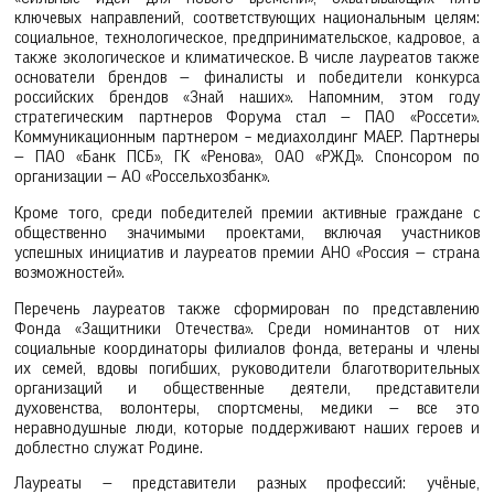
ключевых направлений, соответствующих национальным целям:
социальное, технологическое, предпринимательское, кадровое, а
также экологическое и климатическое. В числе лауреатов также
основатели брендов — финалисты и победители конкурса
российских брендов «Знай наших». Напомним, этом году
стратегическим партнеров Форума стал — ПАО «Россети».
Коммуникационным партнером – медиахолдинг МАЕР. Партнеры
— ПАО «Банк ПСБ», ГК «Ренова», ОАО «РЖД». Спонсором по
организации — АО «Россельхозбанк».
Кроме того, среди победителей премии активные граждане с
общественно значимыми проектами, включая участников
успешных инициатив и лауреатов премии АНО «Россия — страна
возможностей».
Перечень лауреатов также сформирован по представлению
Фонда «Защитники Отечества». Среди номинантов от них
социальные координаторы филиалов фонда, ветераны и члены
их семей, вдовы погибших, руководители благотворительных
организаций и общественные деятели, представители
духовенства, волонтеры, спортсмены, медики — все это
неравнодушные люди, которые поддерживают наших героев и
доблестно служат Родине.
Лауреаты — представители разных профессий: учёные,