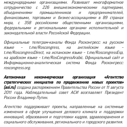
международными организациями. Развивает многоформатное
сотрудничество с 226 внешнеэкономическими партнерами,
объединениями промышленников и предпринимателей,
финансовыми, торговыми и бизнес-ассоциациями в 89 странах
мира, с 358 российскими общественными организациями,
федеральными и региональными органами исполнительной и
законодательной власти Российской Федерации.
Официальные телеграм-каналы Фонда Росконгресс: на русском
языке – t.me/Roscongress, на английском языке –
t.me/RoscongressDirect, на испанском языке – t.me/RoscongressEsp,
на арабском языке – t.me/RosCongressArabic. Официальный сайт и
Информационно-аналитическая система Фонда Росконгресс:
roscongress.org.
Автономная некоммерческая организация «Агентство
стратегических инициатив по продвижению новых проектов»
(asi.ru)
создана распоряжением Правительства России от 11 августа
2011 года. Наблюдательный совет АСИ возглавляет Президент
России Владимир Путин.
Агентство поддерживает проекты, направленные на системные
изменения в сфере улучшения делового климата и поддержки
инноваций, образования и подготовки кадров, здравоохранения и
социального обслуживания, регионального и городского развития.