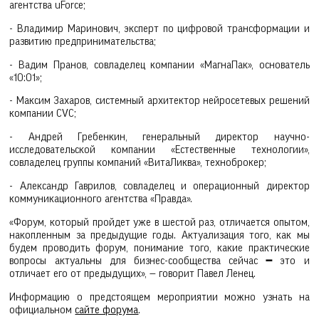
агентства uForce;
- Владимир Маринович, эксперт по цифровой трансформации и
развитию предпринимательства;
- Вадим Пранов, совладелец компании «МагнаПак», основатель
«10:01»;
- Максим Захаров, системный архитектор нейросетевых решений
компании CVC;
- Андрей Гребенкин, генеральный директор научно-
исследовательской компании «Естественные технологии»,
совладелец группы компаний «ВитаЛиква», техноброкер;
- Александр Гаврилов, совладелец и операционный директор
коммуникационного агентства «Правда».
«Форум, который пройдет уже в шестой раз, отличается опытом,
накопленным за предыдущие годы. Актуализация того, как мы
будем проводить форум, понимание того, какие практические
вопросы актуальны для бизнес-сообщества сейчас
—
это и
отличает его от предыдущих», — говорит Павел Ленец.
Информацию о предстоящем мероприятии можно узнать на
официальном
сайте форума
.