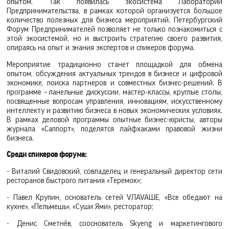
опытом. Так появилась экосистема Лаборатории
Предпринимательства, в рамках которой организуется большое
количество полезных для бизнеса мероприятий. Петербургский
Форум Предпринимателей позволяет не только познакомиться с
этой экосистемой, но и выстроить стратегию своего развития,
опираясь на опыт и знания экспертов и спикеров форума.
Мероприятие традиционно станет площадкой для обмена
опытом, обсуждения актуальных трендов в бизнесе и цифровой
экономике, поиска партнеров и совместных бизнес-решений. В
программе – панельные дискуссии, мастер-классы, круглые столы,
посвященные вопросам управления, инновациям, искусственному
интеллекту и развитию бизнеса в новых экономических условиях.
В рамках деловой программы опытные бизнес-юристы, авторы
журнала «Саппорт», поделятся лайфхаками правовой жизни
бизнеса.
Среди спикеров форума:
- Виталий Свидовский, совладелец и генеральный директор сети
ресторанов быстрого питания «Теремок»;
- Павел Крупин, основатель сетей VЛAVAШЕ, «Все обедают на
кухне», «Пельмешь», «Суши Ями», ресторатор;
- Денис Сметнёв, сооснователь Skyeng и маркетингового