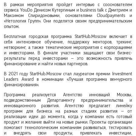
В рамках мероприятия пройдет интервью с сооснователем
сервиса YouDo Денисом Кутергиным и business talk с Дмитрием и
Максимом Спиридоновыми, основателями Cloudpayments и
«Нетология Групп». Они поделятся своим предпринимательским
опытом.
Бесплатная городская программа StartHub.Moscow включает в
себя интенсивное обучение, поддержку менторов, трекинг,
нетворкинг, а также тематические мероприятия с корпорациями
и инвесторами. В финале участники защищают свои бизнес-
результаты перед инвесторами — это возможность привлечь
финансирование и найти новых партнеров.
В 2021 году StartHub.Moscow стал лауреатом премии Investment
Leaders Award в номинации «Лучшая программа венчурного
финансирования».
Программа реализуется Агентство инноваций Москвы,
подведомственным Департаменту предпринимательства и
инновационного развития. Агентство предлагает линейку
программ для бизнеса на разных стадиях развития — от
реализации идеи до момента, когда у компании есть готовый
продукт и желание выйти на новые рынки. Проекты организации
помогают технологическим компаниям развиваться, тестировать
и внедрять свои продукты, привлекать инвестиции,