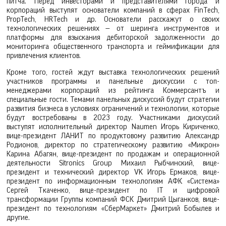
питча. Перед инвесторами и представителями города и
корпораций выступят основатели компаний в сферах FinTech,
PropTech, HRTech и др. Основатели расскажут о своих
технологических решениях — от шеринга инструментов и
платформы для взыскания дебиторской задолженности до
мониторинга общественного транспорта и геймификации для
привлечения клиентов.
Кроме того, гостей ждут выставка технологических решений
участников программы и панельные дискуссии с топ-
менеджерами корпораций из рейтинга Коммерсантъ и
специальные гости. Темами панельных дискуссий будут стратегии
развития бизнеса в условиях ограничений и технологии, которые
будут востребованы в 2023 году. Участниками дискуссий
выступят исполнительный директор Naumen Игорь Кириченко,
вице-президент ЛАНИТ по продуктовому развитию Александр
Родионов, директор по стратегическому развитию «Микрон»
Карина Абагян, вице-президент по продажам и операционной
деятельности Sitronics Group Михаил Рыбчинский, вице-
президент и технический директор VK Игорь Ермаков, вице-
президент по информационным технологиям АФК «Система»
Сергей Ткаченко, вице-президент по IT и цифровой
трансформации Группы компаний ФСК Дмитрий Цыганков, вице-
президент по технологиям «СберМаркет» Дмитрий Бобылев и
другие.