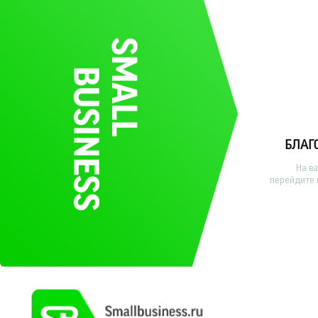
БЛАГ
На в
перейдите 