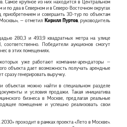
в. Самое крупное из них находится в Центральном
 и по два в Северном и в Северо-Восточном округах
д приобретением и совершить 3D-тур по объектам
Москвы», — отметил
Кирилл Пуртов
, руководитель
адью 280,3 и 493,9 квадратных метра на улице
 соответственно. Победители аукционов смогут
знес в этих помещениях.
 которых уже работают компании-арендаторы —
вого объекта дает возможность получать арендные
т сразу генерировать выручку.
и объектах можно найти в специальном разделе
документы и условия продажи. Такая инициатива
цинского бизнеса в Москве, предлагая реальные
одящее помещение и успешно реализовать свои
030» проходит в рамках проекта «Лето в Москве».