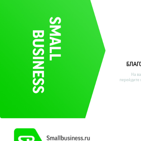
БЛАГ
На в
перейдите 