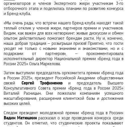
организаторов и членов Экспертного жюри участникам 3-го
отборочного этапа и поделилась планами по развитию конкурса
и Бренд-клуба.
«Мы очень рады, что встречи нашего Бренд-клуба находят такой
теплый отклик у членов жюри, партнеров премии и участников.
Видим, как важен для всех нетворкинг: живые дискуссии и обмен
опытом действительно помогают брендам расти. Ну и, конечно,
наша добрая традиция — розыгрыши призов! Приятно, что гости
уходят не только с новыми знаниями и знакомствами, но и с
подарками от партнеров», — прокомментировала
исполнительный директор Национальной премии «Бренд года в
России 2025» Ольга Маркелова.
Затем выступили председатель оргкомитета премии «Бренд года
в России 2025», президент Российской Академии общественных
связей
Сергей Трофименко
и председатель Высшего
Консультативного Совета премии «Бренд года в России 2025»
Виталий Расницын. Они пожелали компаниям успешного
масштабирования, расширения клиентской базы и достижения
высоких целей.
Следом президент молодежной премии «Бренд года в России»
Вадим Матюшкин
рассказал о ходе проведения конкурса среди
студентов. Он отметил, что студенческие проекты показывают