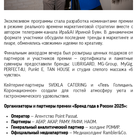
Эксклюзивом программы стала разработка номинантами премии
в режиме реального времени маркетинговой стратегии вместе с
автором телеграмм-канала Ира&AI Ириной Буян. В динамичном
формате участники обсудили последние тренды в маркетинге и
пиаре, обменялись «свежими» идеями по креативу.
Финальным аккордом вечера был розыгрыш ценных подарков от
партнеров и участников премии — сертификаты и памятные
сувениры предоставили бренды: LUBRIGARD, MG-Group, MyGig,
PERFECT4U, Punkt E, TAN HOUSE и студия слепого массажа «6
чувство».
Кейтеринг-партнеры SVEKLA CATERING и «Левъ Голицынъ.
Коронационное» создали для гостей атмосферу уюта и
гастрономического удовольствия.
Организаторы и партнеры премии «Бренд года в России 2025»:
Оператор
— Агентство Point Passat.
Партнеры
— АБКР, АКАР, РАМУ, РАФИ, НАОМ.
Генеральный аналитический партнер
— холдинг РОМИР.
Официальный медиапартнер
— Медиахолдинг Rambler&Co.