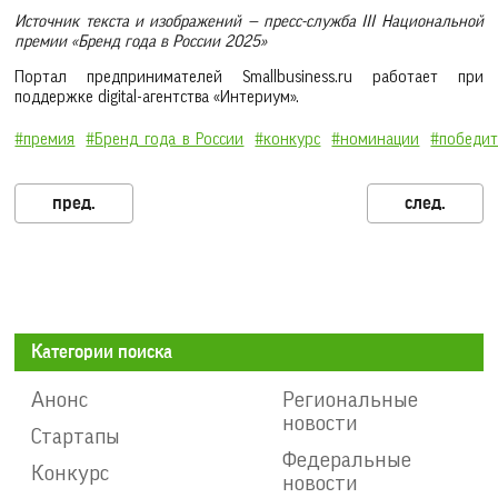
Источник текста и изображений — пресс-служба III Национальной
премии «Бренд года в России 2025»
Портал предпринимателей Smallbusiness.ru работает при
поддержке digital-агентства «Интериум».
#премия
#Бренд_года_в_России
#конкурс
#номинации
#победи
Категории поиска
Анонс
Региональные
новости
Стартапы
Федеральные
Конкурс
новости