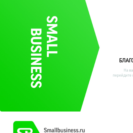
БЛАГ
На в
перейдите 