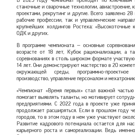
В 2025 году чемпионат проходит по ключевым 
станочные и сварочные технологии, авиастроение, 
проектами, рекрутинг и другие. Всего заявлено 2
рабочие профессии, так и управленческие направ
крупнейших холдингов Ростеха: «Высокоточные ко
ОДК и других.
В программе чемпионата — основные соревнован
возрасте от 18 лет, Кубок рационализации, а т
соревнованиях в столь широком формате участвую
14 лет. Они демонстрируют мастерство в 20 компет
окружающей среды, программно-проектное у
производство, управление персоналом и мехатроник
«Чемпионат «Время первых» стал важной частью
помогает выявлять таланты, но мотивирует сотрудн
предприятиями. С 2022 года в проекте уже приня
продолжает расширяться. Если в прошлом году ч
городов, то в этом году в нем уже участвуют около
Развитие кадрового потенциала остается для нас
карьерного роста и самореализации. Ведь именн