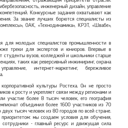
направлениям, отражающим приоритеты отрасли:
кибербезопасность, инженерный дизайн, управление
8 компетенций. Конкурсные задания охватывают как
ления. За звание лучших борются специалисты из
мплексы», ОАК, «Технодинамика», КРЭТ, «Швабе»,
ия для молодых специалистов промышленности в
акже треки для экспертов и юниоров. Впервые в
т студенты вузов, колледжей и школьники старше
енциях, таких как реверсивный инжиниринг, охрана
правление, интернет-маркетинг, бережливое
а.
 корпоративной культуры Ростеха. Он не просто
иков к росту и укрепляет связи между регионами и
ли участие более 8 тысяч человек, его география
емпионат объединил более 1600 участников из 70
 двух тысяч человек из 80 городов по всей стране.
 приоритетом: мы создаем условия для обучения,
о сотрудники - главный ресурс и движущая сила