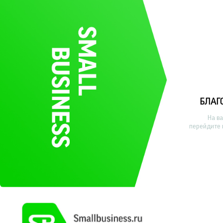
БЛАГ
На в
перейдите 