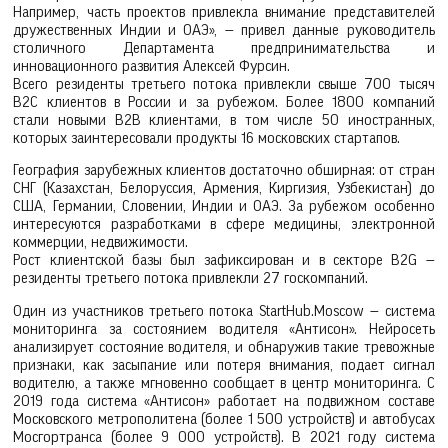
Например, часть проектов привлекла внимание представителей
дружественных Индии и ОАЭ», — привел данные руководитель
столичного Департамента предпринимательства и
инновационного развития Алексей Фурсин.
Всего резиденты третьего потока привлекли свыше 700 тысяч
В2С клиентов в России и за рубежом. Более 1800 компаний
стали новыми В2В клиентами, в том числе 50 иностранных,
которых заинтересовали продукты 16 московских стартапов.
География зарубежных клиентов достаточно обширная: от стран
СНГ (Казахстан, Белоруссия, Армения, Киргизия, Узбекистан) до
США, Германии, Словении, Индии и ОАЭ. За рубежом особенно
интересуются разработками в сфере медицины, электронной
коммерции, недвижимости.
Рост клиентской базы был зафиксирован и в секторе В2G —
резиденты третьего потока привлекли 27 госкомпаний.
Один из участников третьего потока StartHub.Moscow — система
мониторинга за состоянием водителя «Антисон». Нейросеть
анализирует состояние водителя, и обнаружив такие тревожные
признаки, как засыпание или потеря внимания, подает сигнал
водителю, а также мгновенно сообщает в центр мониторинга. С
2019 года система «Антисон» работает на подвижном составе
Московского метрополитена (более 1 500 устройств) и автобусах
Мосгортранса (более 9 000 устройств). В 2021 году система