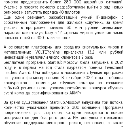
помогла предотвратить более 280 000 аварийных ситуаций.
Участие в проекте помогло разработчикам выйти в ряд новых
регионов и запустить порядка 40 пилотов.
Еще один резидент, разработавший умный IP-домофон с
собственным приложением для жильцов «Спутник», за время
участия в программе привлек 60 млн рублей инвестиций,
нарастил клиентскую базу в 12 странах мира и увеличил число
пользователей на 300 тысяч человек.
А основатели платформы для создания виртуальных миров и
метавселенных VOLTEP.online привлекли 13,2 млн рублей
инвестиций и увеличили число клиентов в 2 раза.
Бесплатная программа StartHub.Moscow была запущена в 2021
году и в первый же год стала лауреатом премии Investment
Leaders Award. Она победила в номинации «Лучшая программа
венчурного финансирования». В октябре 2022 года – обошла
конкурентов в номинации «Лучшая команда по созданию
событий регионального уровня» российского конкурса «Лучшая
event-команда, сертифицированная АКМР».
За время существования StartHub.Moscow выпустила три потока,
количество участников превысило 300 компаний. Программа
предназначена для стартапов, которые находятся в поиске
инструментов для быстрого роста. Им доступны интенсивное
обучение, поддержка менторов, трекинг, нетворкинг, а также