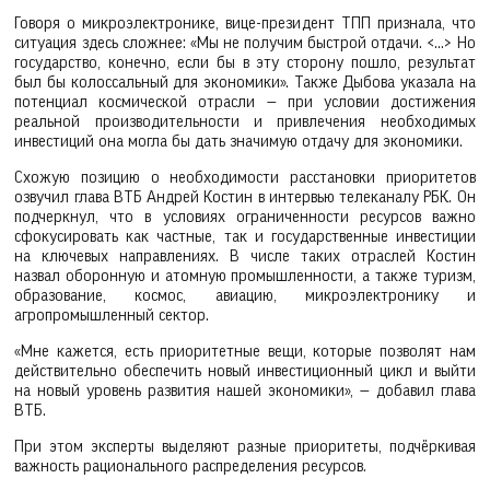
Говоря о микроэлектронике, вице‑президент ТПП признала, что
ситуация здесь сложнее: «Мы не получим быстрой отдачи. <…> Но
государство, конечно, если бы в эту сторону пошло, результат
был бы колоссальный для экономики». Также Дыбова указала на
потенциал космической отрасли — при условии достижения
реальной производительности и привлечения необходимых
инвестиций она могла бы дать значимую отдачу для экономики.
Схожую позицию о необходимости расстановки приоритетов
озвучил глава ВТБ Андрей Костин в интервью телеканалу РБК. Он
подчеркнул, что в условиях ограниченности ресурсов важно
сфокусировать как частные, так и государственные инвестиции
на ключевых направлениях. В числе таких отраслей Костин
назвал оборонную и атомную промышленности, а также туризм,
образование, космос, авиацию, микроэлектронику и
агропромышленный сектор.
«Мне кажется, есть приоритетные вещи, которые позволят нам
действительно обеспечить новый инвестиционный цикл и выйти
на новый уровень развития нашей экономики», — добавил глава
ВТБ.
При этом эксперты выделяют разные приоритеты, подчёркивая
важность рационального распределения ресурсов.