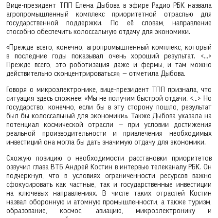
Вице‑президент ТПП Елена Дыбова в эфире Радио РБК назвала
агропромышленный комплекс приоритетной отраслью для
государственной поддержки. По её словам, направление
способно обеспечить колоссальную отдачу для экономики.
«Прежде всего, конечно, агропромышленный комплекс, который
в последние годы показывал очень хороший результат. <…>
Прежде всего, это роботизация даже и фермы, и там можно
действительно сконцентрироваться», — отметила Дыбова.
Говоря о микроэлектронике, вице‑президент ТПП признала, что
ситуация здесь сложнее: «Мы не получим быстрой отдачи. <…> Но
государство, конечно, если бы в эту сторону пошло, результат
был бы колоссальный для экономики». Также Дыбова указала на
потенциал космической отрасли — при условии достижения
реальной производительности и привлечения необходимых
инвестиций она могла бы дать значимую отдачу для экономики.
Схожую позицию о необходимости расстановки приоритетов
озвучил глава ВТБ Андрей Костин в интервью телеканалу РБК. Он
подчеркнул, что в условиях ограниченности ресурсов важно
сфокусировать как частные, так и государственные инвестиции
на ключевых направлениях. В числе таких отраслей Костин
назвал оборонную и атомную промышленности, а также туризм,
образование, космос, авиацию, микроэлектронику и