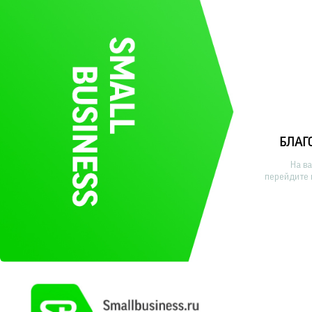
БЛАГ
На в
перейдите 