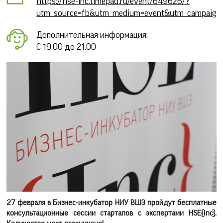
https://hse-inc.timepad.ru/event/649626/?
utm_source=fb&utm_medium=event&utm_campaign
Дополнительная информация:
С 19.00 до 21.00
27 февраля в Бизнес-инкубатор НИУ ВШЭ пройдут бесплатные
консультационные сессии стартапов с экспертами HSE{Inc}.