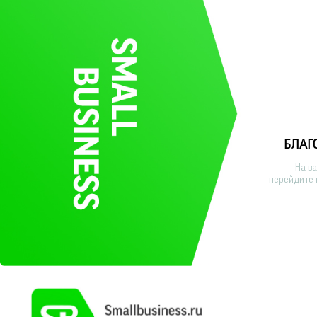
БЛАГ
На в
перейдите 