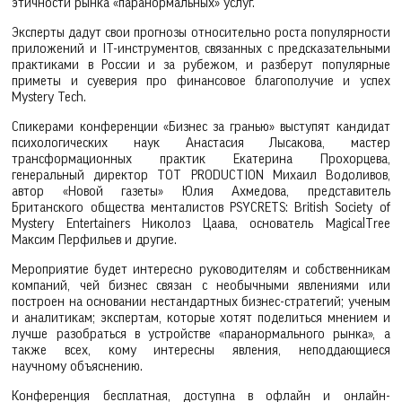
этичности рынка «паранормальных» услуг.
Эксперты дадут свои прогнозы относительно роста популярности
приложений и IT-инструментов, связанных с предсказательными
практиками в России и за рубежом, и разберут популярные
приметы и суеверия про финансовое благополучие и успех
Mystery Tech.
Спикерами конференции «Бизнес за гранью» выступят кандидат
психологических наук Анастасия Лысакова, мастер
трансформационных практик Екатерина Прохорцева,
генеральный директор TOT PRODUCTION Михаил Водоливов,
автор «Новой газеты» Юлия Ахмедова, представитель
Британского общества менталистов PSYCRETS: British Society of
Mystery Entertainers Николоз Цаава, основатель MagicalTree
Максим Перфильев и другие.
Мероприятие будет интересно руководителям и собственникам
компаний, чей бизнес связан с необычными явлениями или
построен на основании нестандартных бизнес-стратегий; ученым
и аналитикам; экспертам, которые хотят поделиться мнением и
лучше разобраться в устройстве «паранормального рынка», а
также всех, кому интересны явления, неподдающиеся
научному объяснению.
Конференция бесплатная, доступна в офлайн и онлайн-