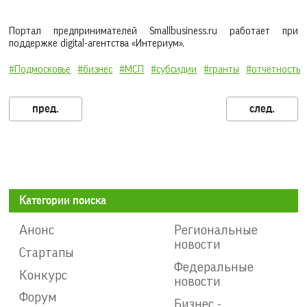
Портал предпринимателей Smallbusiness.ru работает при
поддержке digital-агентства «Интериум».
#Подмосковье
#бизнес
#МСП
#субсидии
#гранты
#отчетность
Категории поиска
Анонс
Региональные
новости
Стартапы
Федеральные
Конкурс
новости
Форум
Бизнес -