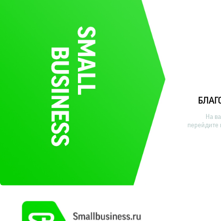
БЛАГ
На в
перейдите 