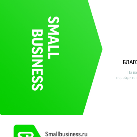
БЛАГ
На в
перейдите 