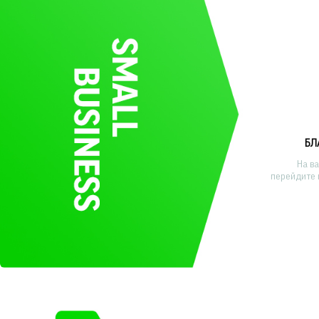
БЛ
На в
перейдите 